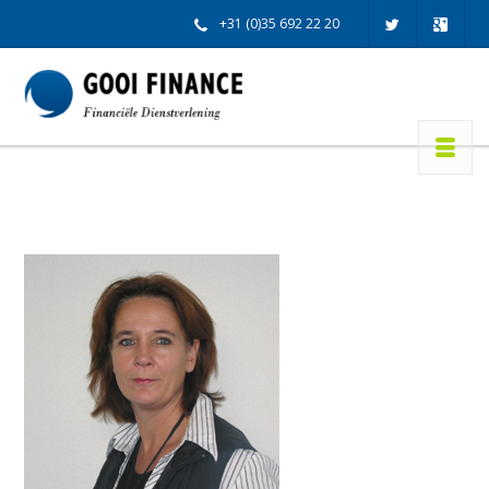
+31 (0)35 692 22 20
info@gooifinance.nl